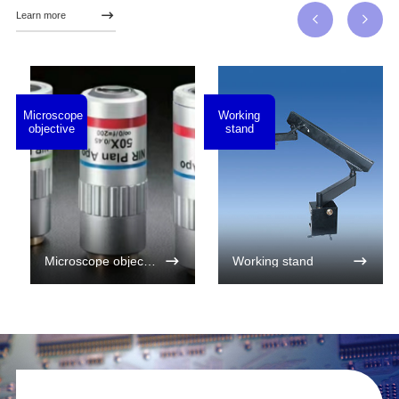
Learn more
Microscope
Working
objective
stand
Microscope objective
Working stand