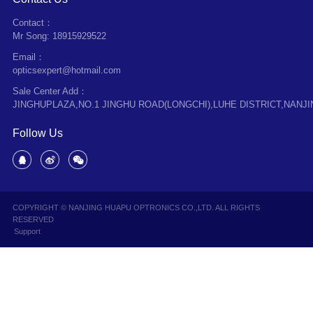
Contact：
Mr Song: 18915929522
Email：
opticsexpert@hotmail.com
Sale Center Add：
JINGHUPLAZA,NO.1 JINGHU ROAD(LONGCHI),LUHE DISTRICT,NANJI
Follow Us
COPYRIGHT © NANJING HUAPU OPTRONICS CO.,LTD. ALL RIGHTS
RESERVED
Support