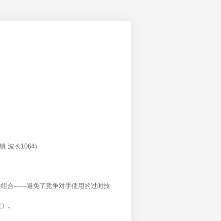
镜 波长1064）
佳组合——避免了竞争对手使用的过时技
度）。
。