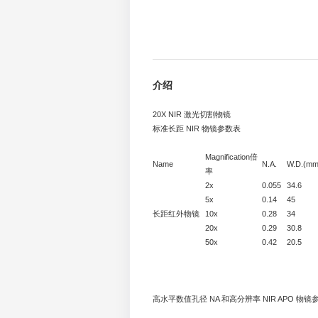
介绍
20X NIR 激光切割物镜
标准长距 NIR 物镜参数表
Magnification倍
Name
N.A.
W.D.(mm
率
2x
0.055
34.6
5x
0.14
45
长距红外物镜
10x
0.28
34
20x
0.29
30.8
50x
0.42
20.5
高水平数值孔径 NA 和高分辨率 NIR APO 物镜