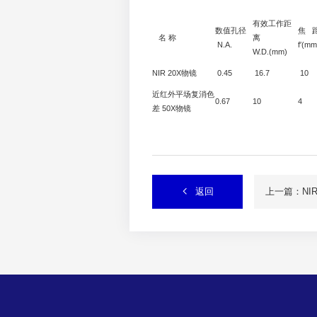
有效工作距
数值孔径
焦 
名 称
离
N.A.
f′(mm
W.D.(mm)
NIR 20X物镜
0.45
16.7
10
近红外平场复消色
0.67
10
4
差 50X物镜
返回
上一篇：NI