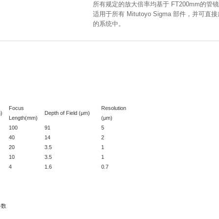
所有规定的放大倍率均基于 FT200mm的管
适用于所有 Mitutoyo Sigma 部件，并可直接放
的系统中。
Focus
Resolution
)
Depth of Field (μm)
Length(mm)
(μm)
100
91
5
40
14
2
20
3.5
1
10
3.5
1
4
1.6
0.7
参数