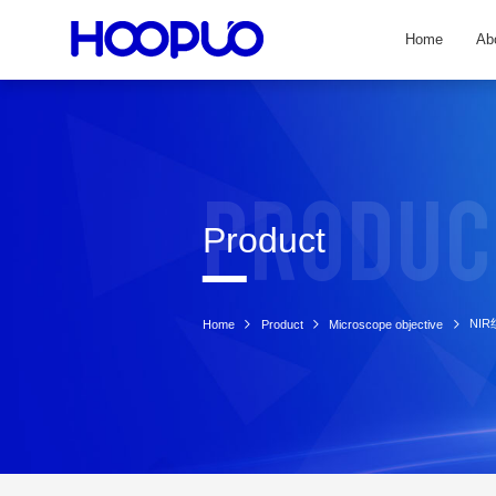
Home
Ab
Produc
Product
NI
Home
Product
Microscope objective