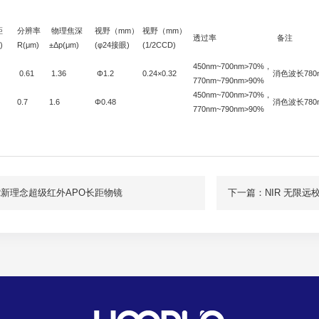
距
分辨率
物理焦深
视野（mm）
视野（mm）
透过率
备注
)
R(μm)
±Δp(μm)
(φ24接眼)
(1/2CCD)
450nm~700nm>70%，
0.61
1.36
Φ1.2
0.24×0.32
消色波长780
770nm~790nm>90%
450nm~700nm>70%，
0.7
1.6
Φ0.48
消色波长780
770nm~790nm>90%
R新理念超级红外APO长距物镜
下一篇：NIR 无限远