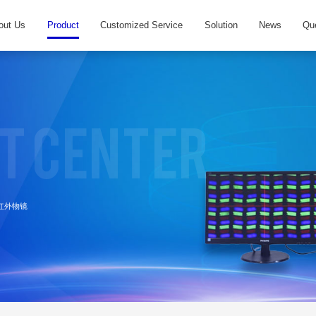
out Us
Product
Customized Service
Solution
News
Qu
t Center
R红外物镜