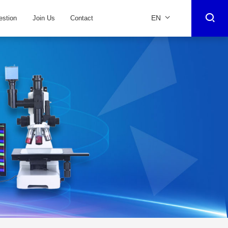
EN
estion
Join Us
Contact
CN