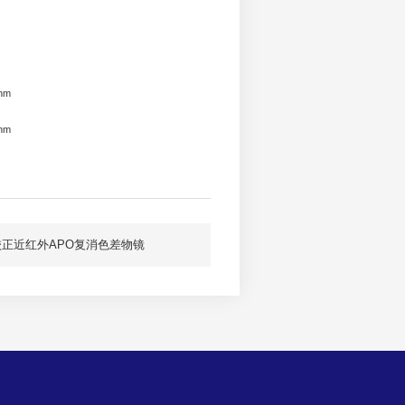
nm
nm
校正近红外APO复消色差物镜